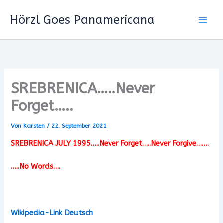
Zum
Hörzl Goes Panamericana
Inhalt
springen
SREBRENICA…..Never
Forget…..
Von
Karsten
/
22. September 2021
SREBRENICA JULY 1995…..Never Forget…..Never Forgive…….
…..No Words….
Wikipedia-Link Deutsch