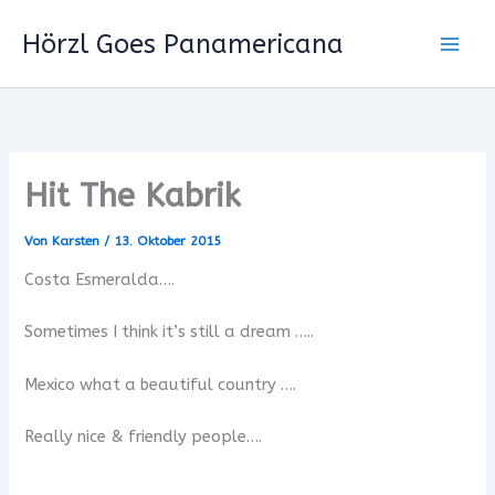
Zum
Hörzl Goes Panamericana
Inhalt
springen
Hit The Kabrik
Von
Karsten
/
13. Oktober 2015
Costa Esmeralda….
Sometimes I think it’s still a dream …..
Mexico what a beautiful country ….
Really nice & friendly people….