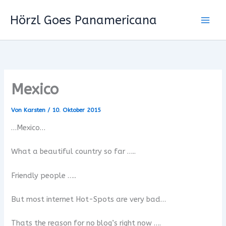
Zum
Hörzl Goes Panamericana
Inhalt
springen
Mexico
Von
Karsten
/
10. Oktober 2015
…Mexico…
What a beautiful country so far …..
Friendly people …..
But most internet Hot-Spots are very bad…
Thats the reason for no blog’s right now ….