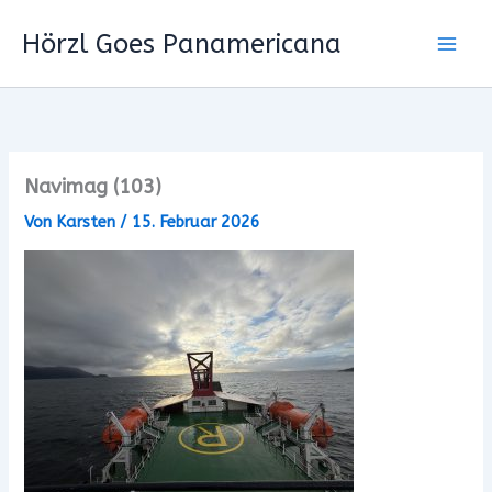
Zum
Hörzl Goes Panamericana
Inhalt
springen
Navimag (103)
Von
Karsten
/
15. Februar 2026