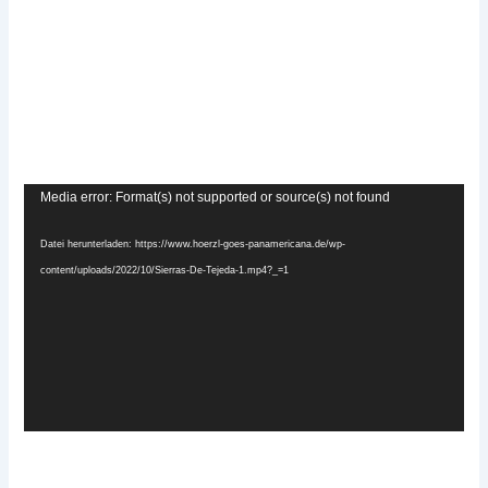
Video-
Media error: Format(s) not supported or source(s) not found
Player
Datei herunterladen: https://www.hoerzl-goes-panamericana.de/wp-
content/uploads/2022/10/Sierras-De-Tejeda-1.mp4?_=1