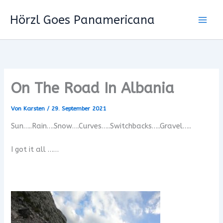
Zum
Hörzl Goes Panamericana
Inhalt
springen
On The Road In Albania
Von
Karsten
/
29. September 2021
Sun…..Rain….Snow….Curves…..Switchbacks…..Gravel…..
I got it all ……