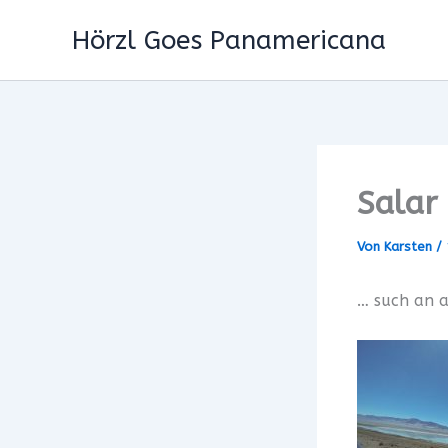
Zum
Hörzl Goes Panamericana
Inhalt
springen
Salar
Von
Karsten
/
… such an a