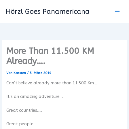
Zum
Hörzl Goes Panamericana
Inhalt
springen
More Than 11.500 KM
Already….
Von
Karsten
/
5. März 2019
Can’t believe already more than 11.500 Km…
It’s an amazing adventure….
Great countries…..
Great people……