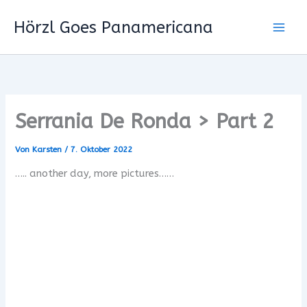
Zum
Hörzl Goes Panamericana
Inhalt
springen
Serrania De Ronda > Part 2
Von
Karsten
/
7. Oktober 2022
….. another day, more pictures……