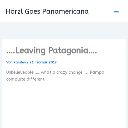
Zum
Hörzl Goes Panamericana
Inhalt
springen
….Leaving Patagonia….
Von
Karsten
/
21. Februar 2019
Unbelieveable ….. what a crazy change ….. Pampa
complete different…..